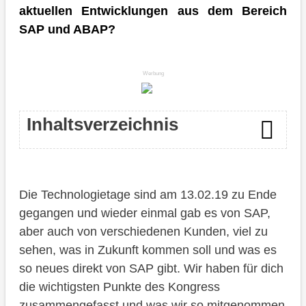
aktuellen Entwicklungen aus dem Bereich
SAP und ABAP?
Werbung
Inhaltsverzeichnis
Eröffnung / Keynote
Die Technologietage sind am 13.02.19 zu Ende
DSAG
gegangen und wieder einmal gab es von SAP,
SAP
aber auch von verschiedenen Kunden, viel zu
sehen, was in Zukunft kommen soll und was es
Tag 1 - SAP Roadmaps und Vorstellungen
so neues direkt von SAP gibt. Wir haben für dich
APIs
die wichtigsten Punkte des Kongress
zusammengefasst und was wir so mitgenommen