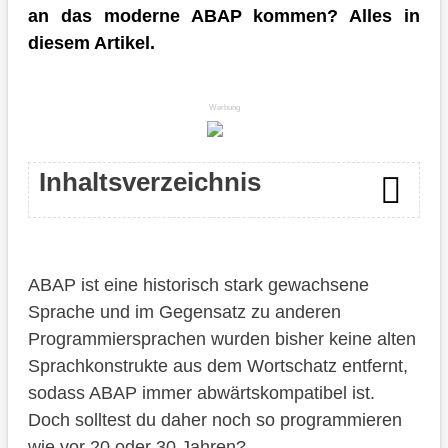
an das moderne ABAP kommen? Alles in
diesem Artikel.
Werbung
Inhaltsverzeichnis
Einleitung
ABAP ist eine historisch stark gewachsene
Anfang
Sprache und im Gegensatz zu anderen
Obsolet
Programmiersprachen wurden bisher keine alten
Sprachkonstrukte aus dem Wortschatz entfernt,
Nachfolger
sodass ABAP immer abwärtskompatibel ist.
ABAP Cloud
Doch solltest du daher noch so programmieren
wie vor 20 oder 30 Jahren?