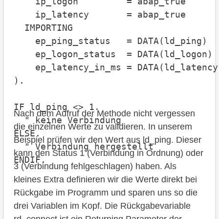
    ip_logon         = abap_true

    ip_latency       = abap_true

  IMPORTING

    ep_ping_status   = DATA(ld_ping)

    ep_logon_status  = DATA(ld_logon)

    ep_latency_in_ms = DATA(ld_latency)
).

IF ld_ping <> 1.

Nach dem Aufruf der Methode nicht vergessen
  " keine Verbindung

die einzelnen Werte zu validieren. In unserem
ELSE.

Beispiel prüfen wir den Wert aus ld_ping. Dieser
  " Verbindung hergestellt

kann den Status 1 (Verbindung in Ordnung) oder
3 (Verbindung fehlgeschlagen) haben. Als
kleines Extra definieren wir die Werte direkt bei
Rückgabe im Programm und sparen uns so die
drei Variablen im Kopf. Die Rückgabevariable