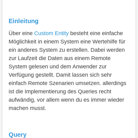
Konfiguration
Methoden
Einleitung
Implementierung
Über eine
Custom Entity
besteht eine einfache
Hierarchie
Möglichkeit in einem System eine Wertehilfe für
Destination
ein anderes System zu erstellen. Dabei werden
zur Laufzeit die Daten aus einem Remote
Client
System gelesen und dem Anwender zur
READ_ODATA_WITH_RESPONSE
Verfügung gestellt. Damit lassen sich sehr
einfach Remote Szenarien umsetzen. allerdings
READ_ODATA_BY_REQUEST
ist die Implementierung des Queries recht
READ_ODATA_BY_VALUES
aufwändig, vor allem wenn du es immer wieder
machen musst.
Komplettes Beispiel
Fazit
Query