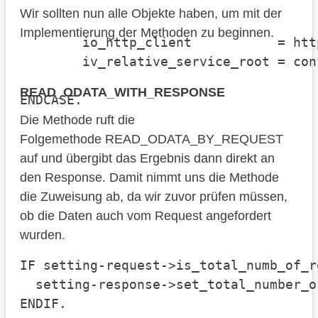
                                      
Wir sollten nun alle Objekte haben, um mit der
                                      
Implementierung der Methoden zu beginnen.
        io_http_client           = http
        iv_relative_service_root = con
READ_ODATA_WITH_RESPONSE
ENDCASE.
Die Methode ruft die
Folgemethode READ_ODATA_BY_REQUEST
auf und übergibt das Ergebnis dann direkt an
den Response. Damit nimmt uns die Methode
die Zuweisung ab, da wir zuvor prüfen müssen,
ob die Daten auch vom Request angefordert
wurden.
IF setting-request->is_total_numb_of_r
  setting-response->set_total_number_o
ENDIF.
