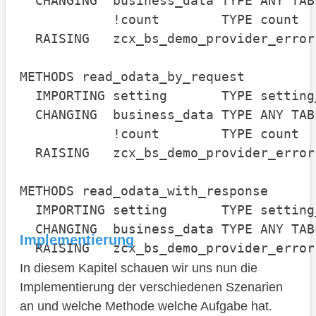
  CHANGING  business_data TYPE ANY TABL
            !count        TYPE count

  RAISING   zcx_bs_demo_provider_error.
METHODS read_odata_by_request

  IMPORTING setting       TYPE setting
  CHANGING  business_data TYPE ANY TABL
            !count        TYPE count

  RAISING   zcx_bs_demo_provider_error.
METHODS read_odata_with_response

  IMPORTING setting       TYPE setting
  CHANGING  business_data TYPE ANY TABL
Implementierung
  RAISING   zcx_bs_demo_provider_error
In diesem Kapitel schauen wir uns nun die
Implementierung der verschiedenen Szenarien
an und welche Methode welche Aufgabe hat.