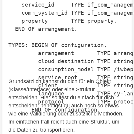
    service_id     TYPE if_com_managem
    comm_system_id TYPE if_com_managem
    property       TYPE property,

  END OF arrangement.

TYPES: BEGIN OF configuration,

         arrangement       TYPE arrange
         cloud_destination TYPE string,
         consumption_model TYPE /iwbep
         service_root      TYPE string,
Grundsätzlich kannst du dich für ein Objekt
         client            TYPE string,
(Klasse/Interface) oder eine Struktur
         language          TYPE sy-lang
entscheiden. Hier solltest du einfach für dich
         protocol          TYPE protoc
entscheiden, benötigst du auch noch so etwas
       END OF configuration.
wie eine Validierung oder zusätzliche Methoden.
Im einfachen Fall reicht auch eine Struktur, um
die Daten zu transportieren.