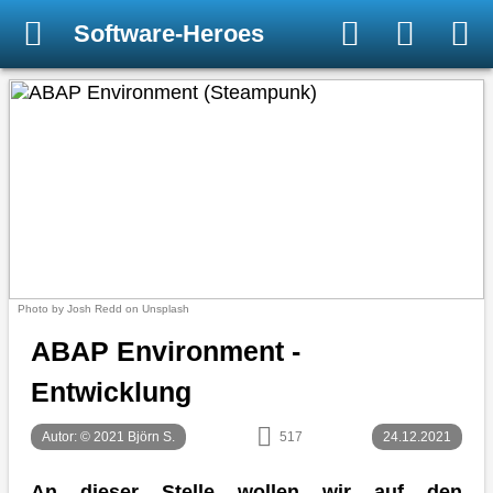
Software-Heroes
Photo by Josh Redd on Unsplash
ABAP Environment -
Entwicklung
Autor: © 2021 Björn S.
517
24.12.2021
An dieser Stelle wollen wir auf den