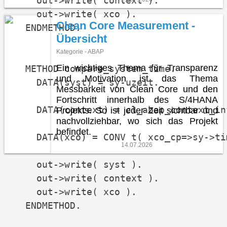
    out->write( context ).

    out->write( xco ).

Clean Core Measurement -
  ENDMETHOD.

Übersicht
Kategorie - ABAP
Ein wichtiges Thema für Transparenz
  METHOD compare_system_time.

und Motivation ist das Thema
    DATA(syst) = sy-uzeit.

Messbarkeit von Clean Core und den
Fortschritt innerhalb des S/4HANA
    DATA(context) = cl_abap_context_in
Projekts. So ist jeder Zeit sichtbar und
nachvollziehbar, wo sich das Projekt
befindet.
    DATA(xco) = CONV t( xco_cp=>sy->ti
14.07.2026
    out->write( syst ).

    out->write( context ).

    out->write( xco ).

  ENDMETHOD.
