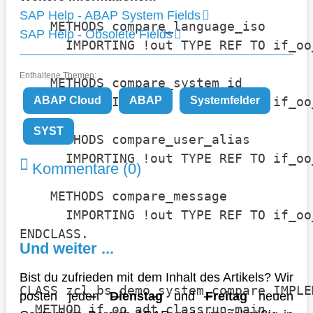
SAP Help - ABAP System Fields
    METHODS compare_language_iso

SAP Help - Obsolete Fields
      IMPORTING !out TYPE REF TO if_oo
Enthaltene Themen:
    METHODS compare_system_id

      IMPORTING !out TYPE REF TO if_oo
ABAP Cloud
ABAP
Systemfelder
SYST
    METHODS compare_user_alias

      IMPORTING !out TYPE REF TO if_oo
Kommentare (0)
    METHODS compare_message

      IMPORTING !out TYPE REF TO if_oo
ENDCLASS.

Und weiter ...
Bist du zufrieden mit dem Inhalt des Artikels? Wir
CLASS zcl_bs_demo_system_compare IMPLE
posten jeden
Dienstag
und
Freitag
neuen
  METHOD if_oo_adt_classrun~main.
