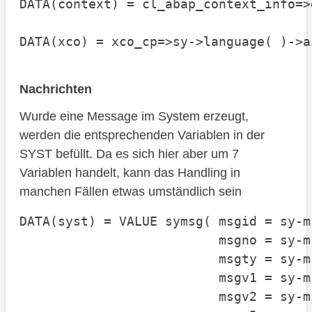
DATA(context) = cl_abap_context_info=>
DATA(xco) = xco_cp=>sy->language( )->a
Nachrichten
Wurde eine Message im System erzeugt,
werden die entsprechenden Variablen in der
SYST befüllt. Da es sich hier aber um 7
Variablen handelt, kann das Handling in
manchen Fällen etwas umständlich sein
DATA(syst) = VALUE symsg( msgid = sy-ms
                          msgno = sy-ms
                          msgty = sy-ms
                          msgv1 = sy-ms
                          msgv2 = sy-ms