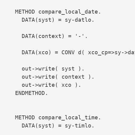
  METHOD compare_local_date.

    DATA(syst) = sy-datlo.

    DATA(context) = '-'.

    DATA(xco) = CONV d( xco_cp=>sy->da
    out->write( syst ).

    out->write( context ).

    out->write( xco ).

  ENDMETHOD.

  METHOD compare_local_time.

    DATA(syst) = sy-timlo.
