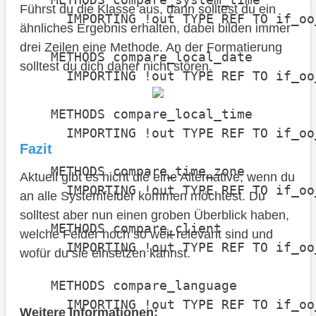
Führst du die Klasse aus, dann solltest du ein
      IMPORTING !out TYPE REF TO if_oo
ähnliches Ergebnis erhalten, dabei bilden immer
drei Zeilen eine Methode. An der Formatierung
    METHODS compare_local_date

solltest du dich daher nicht stören.
      IMPORTING !out TYPE REF TO if_oo
    METHODS compare_local_time

      IMPORTING !out TYPE REF TO if_oo
Fazit
    METHODS compare_time_zone

Aktuell gibt es nicht die eine Alternative, wenn du
      IMPORTING !out TYPE REF TO if_oo
an alle Systemfelder kommen möchtest. Du
solltest aber nun einen groben Überblick haben,
    METHODS compare_client

welche Felder noch so weit relevant sind und
      IMPORTING !out TYPE REF TO if_oo
wofür du sie einsetzen kannst.
    METHODS compare_language

      IMPORTING !out TYPE REF TO if_oo
Weitere Informationen: