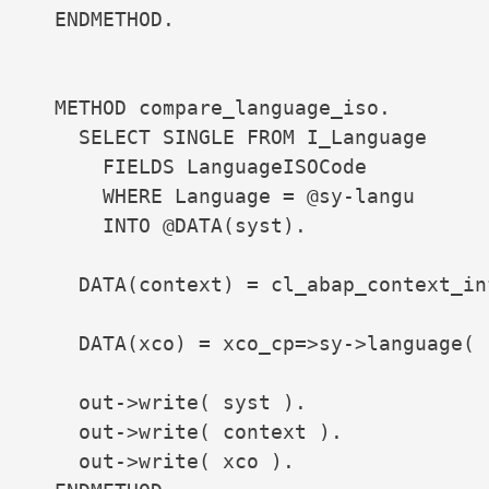
  ENDMETHOD.

  METHOD compare_language_iso.

    SELECT SINGLE FROM I_Language

      FIELDS LanguageISOCode

      WHERE Language = @sy-langu

      INTO @DATA(syst).

    DATA(context) = cl_abap_context_in
    DATA(xco) = xco_cp=>sy->language( 
    out->write( syst ).

    out->write( context ).

    out->write( xco ).
