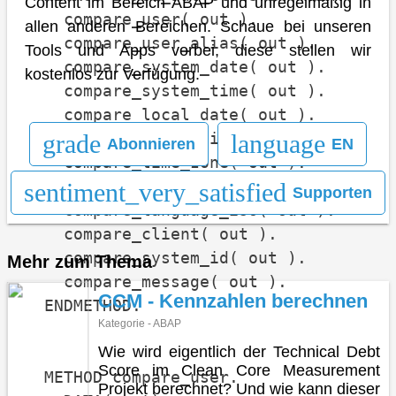
Content im Bereich ABAP und unregelmäßig in
    compare_user( out ).

allen anderen Bereichen. Schaue bei unseren
    compare_user_alias( out ).

Tools und Apps vorbei, diese stellen wir
    compare_system_date( out ).

kostenlos zur Verfügung.
    compare_system_time( out ).

    compare_local_date( out ).

    compare_local_time( out ).

grade
language
Abonnieren
EN
    compare_time_zone( out ).

    compare_language( out ).

sentiment_very_satisfied
Supporten
    compare_language_iso( out ).

    compare_client( out ).

    compare_system_id( out ).

Mehr zum Thema
    compare_message( out ).

CCM - Kennzahlen berechnen
  ENDMETHOD.

Kategorie - ABAP
Wie wird eigentlich der Technical Debt
Score im Clean Core Measurement
  METHOD compare_user.

Projekt berechnet? Und wie kann dieser