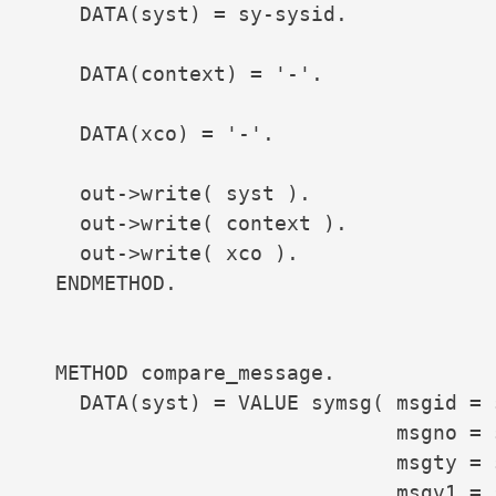
    DATA(syst) = sy-sysid.

    DATA(context) = '-'.

    DATA(xco) = '-'.

    out->write( syst ).

    out->write( context ).

    out->write( xco ).

  ENDMETHOD.

  METHOD compare_message.

    DATA(syst) = VALUE symsg( msgid = s
                              msgno = s
                              msgty = s
                              msgv1 = s