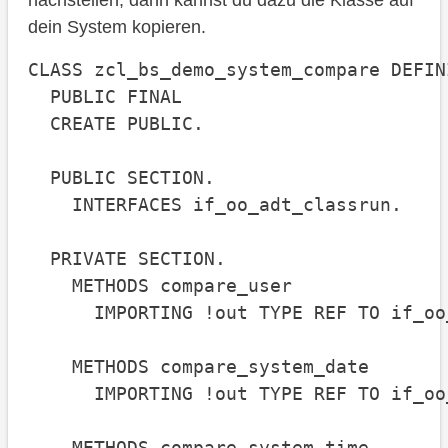
nachstellen, dann kannst du dazu die Klasse auf
dein System kopieren.
CLASS zcl_bs_demo_system_compare DEFINI
  PUBLIC FINAL

  CREATE PUBLIC.

  PUBLIC SECTION.

    INTERFACES if_oo_adt_classrun.

  PRIVATE SECTION.

    METHODS compare_user

      IMPORTING !out TYPE REF TO if_oo
    METHODS compare_system_date

      IMPORTING !out TYPE REF TO if_oo
    METHODS compare_system_time
