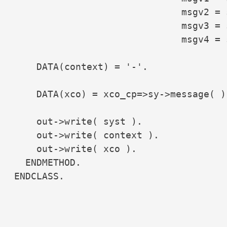
                              msgv2 = s
                              msgv3 = s
                              msgv4 = 
    DATA(context) = '-'.

    DATA(xco) = xco_cp=>sy->message( )-
    out->write( syst ).

    out->write( context ).

    out->write( xco ).

  ENDMETHOD.

ENDCLASS.