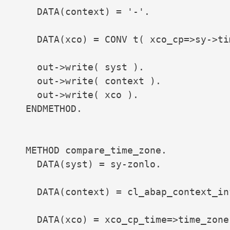
    DATA(context) = '-'.

    DATA(xco) = CONV t( xco_cp=>sy->ti
    out->write( syst ).

    out->write( context ).

    out->write( xco ).

  ENDMETHOD.

  METHOD compare_time_zone.

    DATA(syst) = sy-zonlo.

    DATA(context) = cl_abap_context_in
    DATA(xco) = xco_cp_time=>time_zone