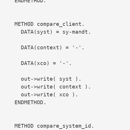
  ENDMETHOD.

  METHOD compare_client.

    DATA(syst) = sy-mandt.

    DATA(context) = '-'.

    DATA(xco) = '-'.

    out->write( syst ).

    out->write( context ).

    out->write( xco ).

  ENDMETHOD.

  METHOD compare_system_id.
