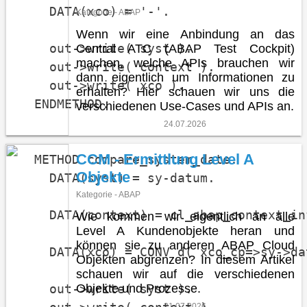
    DATA(xco) = '-'.

Kategorie - ABAP
Wenn wir eine Anbindung an das
    out->write( syst ).

Central ATC (ABAP Test Cockpit)
machen, welche APIs brauchen wir
    out->write( context ).

dann eigentlich um Informationen zu
    out->write( xco ).

erhalten? Hier schauen wir uns die
  ENDMETHOD.

verschiedenen Use-Cases und APIs an.
24.07.2026
CCM - Ermittlung Level A
  METHOD compare_system_date.

Objekte
    DATA(syst) = sy-datum.

Kategorie - ABAP
    DATA(context) = cl_abap_context_in
Wie kommen wir eigentlich an alle
Level A Kundenobjekte heran und
können sie zu anderen ABAP Cloud
    DATA(xco) = CONV d( xco_cp=>sy->da
Objekten abgrenzen? In diesem Artikel
schauen wir auf die verschiedenen
    out->write( syst ).

Objekte und Prozesse.
21.07.2026