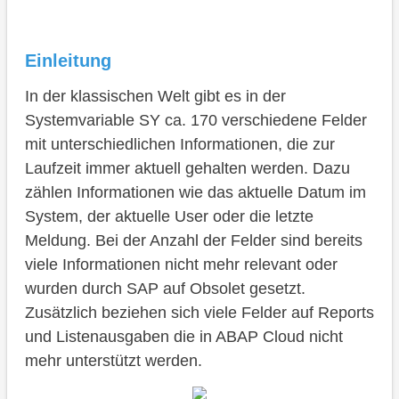
Content Felder
User
Einleitung
User Alias
In der klassischen Welt gibt es in der
System Datum/Zeit
Systemvariable SY ca. 170 verschiedene Felder
Lokales Datum/Zeit
mit unterschiedlichen Informationen, die zur
Laufzeit immer aktuell gehalten werden. Dazu
Sprache
zählen Informationen wie das aktuelle Datum im
Nachrichten
System, der aktuelle User oder die letzte
Meldung. Bei der Anzahl der Felder sind bereits
Verwendung
viele Informationen nicht mehr relevant oder
Vollständiges Beispiel
wurden durch SAP auf Obsolet gesetzt.
Zusätzlich beziehen sich viele Felder auf Reports
Fazit
und Listenausgaben die in ABAP Cloud nicht
mehr unterstützt werden.