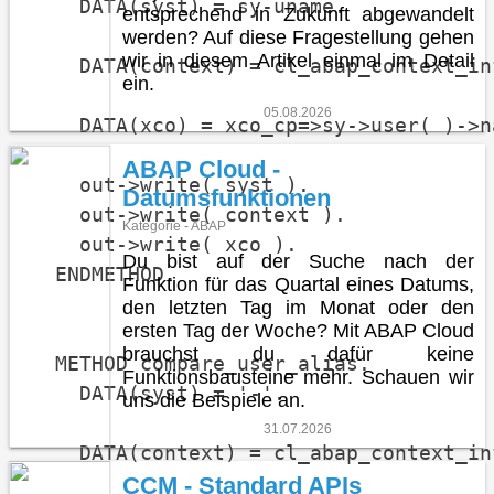
    DATA(syst) = sy-uname.

entsprechend in Zukunft abgewandelt
werden? Auf diese Fragestellung gehen
wir in diesem Artikel einmal im Detail
    DATA(context) = cl_abap_context_in
ein.
05.08.2026
    DATA(xco) = xco_cp=>sy->user( )->na
ABAP Cloud -
    out->write( syst ).

Datumsfunktionen
    out->write( context ).

Kategorie - ABAP
    out->write( xco ).

Du bist auf der Suche nach der
  ENDMETHOD.

Funktion für das Quartal eines Datums,
den letzten Tag im Monat oder den
ersten Tag der Woche? Mit ABAP Cloud
brauchst du dafür keine
  METHOD compare_user_alias.

Funktionsbausteine mehr. Schauen wir
    DATA(syst) = '-'.

uns die Beispiele an.
31.07.2026
    DATA(context) = cl_abap_context_in
CCM - Standard APIs