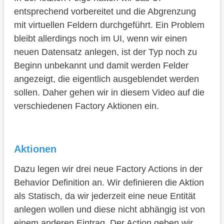
Implementierung
entsprechend vorbereitet und die Abgrenzung
Late Numbering
mit virtuellen Feldern durchgeführt. Ein Problem
bleibt allerdings noch im UI, wenn wir einen
Nummernkreis
neuen Datensatz anlegen, ist der Typ noch zu
Refactoring
Beginn unbekannt und damit werden Felder
angezeigt, die eigentlich ausgeblendet werden
Finalisierung UI
sollen. Daher gehen wir in diesem Video auf die
Create
verschiedenen Factory Aktionen ein.
Zusammenfassung
Aktionen
Dazu legen wir drei neue Factory Actions in der
Behavior Definition an. Wir definieren die Aktion
als Statisch, da wir jederzeit eine neue Entität
anlegen wollen und diese nicht abhängig ist von
einem anderen Eintrag. Der Action geben wir