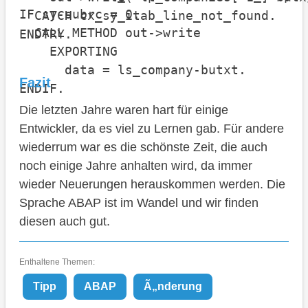
IF sy-subrc = 0.

  CATCH cx_sy_itab_line_not_found.

  CALL METHOD out->write

ENDTRY.
    EXPORTING

      data = ls_company-butxt.

Fazit
ENDIF.
Die letzten Jahre waren hart für einige
Entwickler, da es viel zu Lernen gab. Für andere
wiederrum war es die schönste Zeit, die auch
noch einige Jahre anhalten wird, da immer
wieder Neuerungen herauskommen werden. Die
Sprache ABAP ist im Wandel und wir finden
diesen auch gut.
Enthaltene Themen:
Tipp
ABAP
Ã„nderung