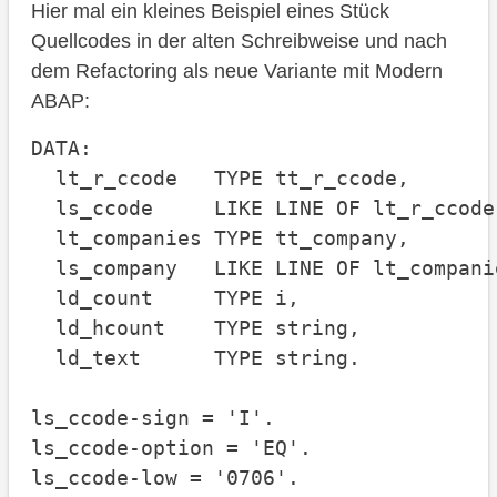
Hier mal ein kleines Beispiel eines Stück
Quellcodes in der alten Schreibweise und nach
dem Refactoring als neue Variante mit Modern
ABAP:
DATA:

  lt_r_ccode   TYPE tt_r_ccode,

  ls_ccode     LIKE LINE OF lt_r_ccode,
  lt_companies TYPE tt_company,

  ls_company   LIKE LINE OF lt_companie
  ld_count     TYPE i,

  ld_hcount    TYPE string,

  ld_text      TYPE string.

ls_ccode-sign = 'I'.

ls_ccode-option = 'EQ'.

ls_ccode-low = '0706'.
