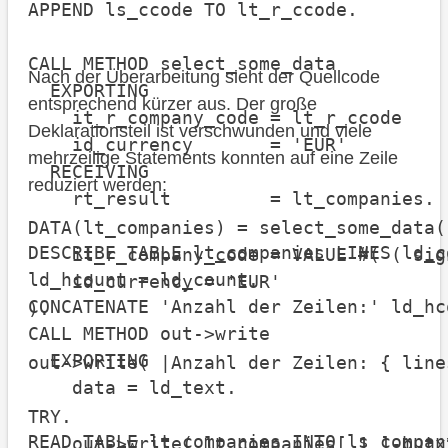
APPEND ls_ccode TO lt_r_ccode.

CALL METHOD select_some_data

Nach der Überarbeitung sieht der Quellcode
  EXPORTING

entsprechend kürzer aus. Der große
    it_r_company_code = lt_r_ccode

Deklarationsteil ist verschwunden und viele
    id_currency       = 'EUR'

mehrzeilige Statements konnten auf eine Zeile
  RECEIVING

reduziert werden:
    rt_result         = lt_companies.

DATA(lt_companies) = select_some_data(

DESCRIBE TABLE lt_companies LINES ld_co
    it_r_company_code = VALUE #( ( sig
ld_hcount = ld_count.

    id_currency = 'EUR'

CONCATENATE 'Anzahl der Zeilen:' ld_hc
).

CALL METHOD out->write

  EXPORTING

out->write( |Anzahl der Zeilen: { line
    data = ld_text.

TRY.

READ TABLE lt_companies INTO ls_compan
    out->write( lt_companies[ 1 ]-butxt