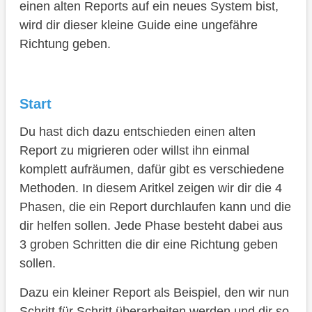
einen alten Reports auf ein neues System bist,
Aufräumen
wird dir dieser kleine Guide eine ungefähre
Richtung geben.
Phase: Strukturierung
Includes erstellen
Klasse anlegen
Start
Code verschieben
Du hast dich dazu entschieden einen alten
Report zu migrieren oder willst ihn einmal
Fazit
komplett aufräumen, dafür gibt es verschiedene
Methoden. In diesem Aritkel zeigen wir dir die 4
Phasen, die ein Report durchlaufen kann und die
dir helfen sollen. Jede Phase besteht dabei aus
3 groben Schritten die dir eine Richtung geben
sollen.
Dazu ein kleiner Report als Beispiel, den wir nun
Schritt für Schritt überarbeiten werden und dir so