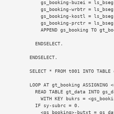
            gs_booking-buzei = ls_bseg-
            gs_booking-wrbtr = ls_bseg-
            gs_booking-kostl = ls_bseg-
            gs_booking-prctr = ls_bseg-
            APPEND gs_booking TO gt_boo
          ENDSELECT.

        ENDSELECT.

        SELECT * FROM t001 INTO TABLE g
        LOOP AT gt_booking ASSIGNING <
          READ TABLE gt_data INTO gs_da
            WITH KEY bukrs = <gs_booki
          IF sy-subrc = 0.

            <gs_booking>-butxt = gs_da