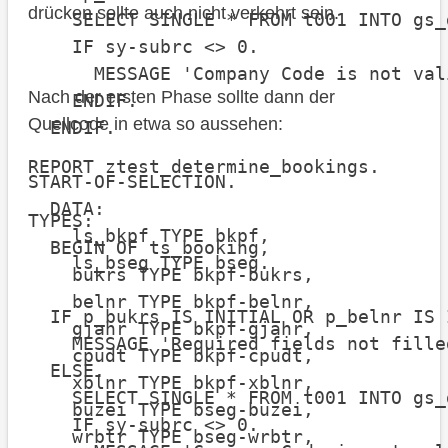
drücken sollte auch nicht verkehrt sein.
    SELECT SINGLE * FROM t001 INTO gs_
    IF sy-subrc <> 0.

      MESSAGE 'Company Code is not val
Nach der ersten Phase sollte dann der
    ENDIF.

Quellcode in etwa so aussehen:
  ENDIF.

REPORT ztest_determine_bookings.

START-OF-SELECTION.

  DATA:

TYPES:

    ls_bkpf TYPE bkpf,

  BEGIN OF ts_booking,

    ls_bseg TYPE bseg.

    bukrs TYPE bkpf-bukrs,

    belnr TYPE bkpf-belnr,

  IF p_bukrs IS INITIAL OR p_belnr IS 
    gjahr TYPE bkpf-gjahr,

    MESSAGE 'Required fields not fille
    cpudt TYPE bkpf-cpudt,

  ELSE.

    xblnr TYPE bkpf-xblnr,

    SELECT SINGLE * FROM t001 INTO gs_
    buzei TYPE bseg-buzei,

    IF sy-subrc <> 0.

    wrbtr TYPE bseg-wrbtr,
