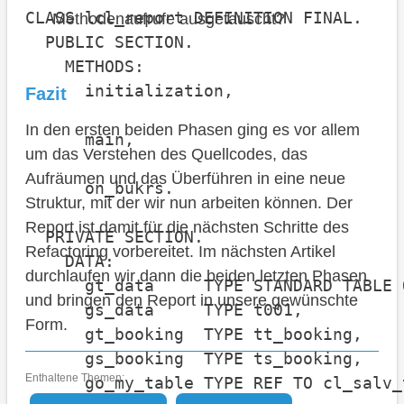
CLASS lcl_report DEFINITION FINAL.

Methodenaufrufe ausgetauscht?
  PUBLIC SECTION.

    METHODS:

      initialization,

Fazit
In den ersten beiden Phasen ging es vor allem
      main,

um das Verstehen des Quellcodes, das
Aufräumen und das Überführen in eine neue
      on_bukrs.

Struktur, mit der wir nun arbeiten können. Der
Report ist damit für die nächsten Schritte des
  PRIVATE SECTION.

Refactoring vorbereitet. Im nächsten Artikel
    DATA:

durchlaufen wir dann die beiden letzten Phasen
      gt_data     TYPE STANDARD TABLE O
und bringen den Report in unsere gewünschte
      gs_data     TYPE t001,

Form.
      gt_booking  TYPE tt_booking,

      gs_booking  TYPE ts_booking,

Enthaltene Themen:
      go_my_table TYPE REF TO cl_salv_t