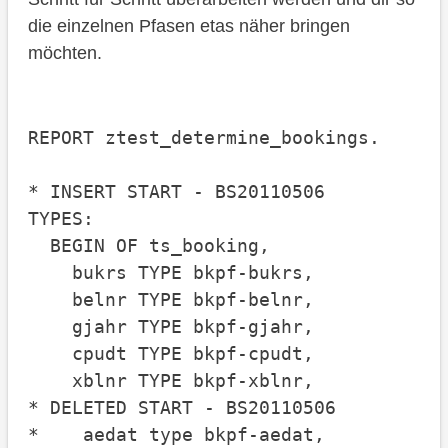
die einzelnen Pfasen etas näher bringen
möchten.
REPORT ztest_determine_bookings.

* INSERT START - BS20110506

TYPES:

  BEGIN OF ts_booking,

    bukrs TYPE bkpf-bukrs,

    belnr TYPE bkpf-belnr,

    gjahr TYPE bkpf-gjahr,

    cpudt TYPE bkpf-cpudt,

    xblnr TYPE bkpf-xblnr,

* DELETED START - BS20110506

*    aedat type bkpf-aedat,
