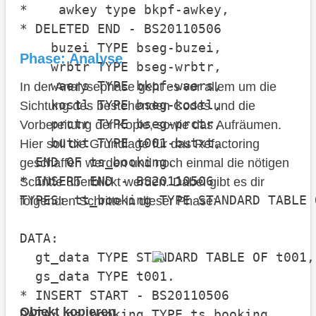
*    awkey type bkpf-awkey,

* DELETED END - BS20110506

    buzei TYPE bseg-buzei,

Phase: Analyse
    wrbtr TYPE bseg-wrbtr,

    waers TYPE bkpf-waers,

In der Analysephase geht es vor allem um die
    kostl TYPE bseg-kostl,            
Sichtung des bestehenden Codes und die
    prctr TYPE bseg-prctr,            
Vorbereitung der Kopie, sowie das Aufräumen.
    butxt TYPE t001-butxt,

Hier soll die Grundlage für das Refactoring
  END OF ts_booking.

geschaffen werden und noch einmal die nötigen
* INSERT END - BS20110506

Schritte überblickt werden. Dabei gibt es dir
TYPES: tt_booking TYPE STANDARD TABLE 
folgenden Schritte in dieser Phase:
DATA:

  gt_data TYPE STANDARD TABLE OF t001,

  gs_data TYPE t001.

* INSERT START - BS20110506

Objekt kopieren
DATA: gs_booking TYPE ts_booking.
