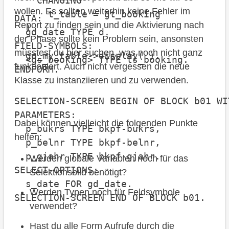
    CHANGING

wollen. Es sollten weiterhin keine Fehler im
      t_table = gt_booking

DATA:

Report zu finden sein und die Aktivierung nach
  ).

  gd_date TYPE d.

der Phase sollte kein Problem sein, ansonsten
FIELD-SYMBOLS:

müsstest du hier suchen, was noch nicht ganz
  go_my_table->display( ).

  <gs_booking> TYPE ts_booking.

funktioniert. Auch nicht vergessen die neue
ENDFORM.
Klasse zu instanziieren und zu verwenden.
SELECTION-SCREEN BEGIN OF BLOCK b01 WI
PARAMETERS:

Dabei können vielleicht die folgenden Punkte
  p_bukrs TYPE bkpf-bukrs,

helfen:
  p_belnr TYPE bkpf-belnr,

  p_gjahr TYPE bkpf-gjahr.

Werden globale Variablen noch für das
SELECT-OPTIONS:

Selektionsbild benötigt?
  s_date FOR gd_date.

Werden Typen noch für Feldsymbole
SELECTION-SCREEN END OF BLOCK b01.

verwendet?
Hast du alle Form Aufrufe durch die