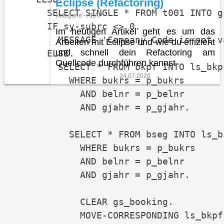
Eclipse (Refactoring)
      SELECT SINGLE * FROM t001 INTO g
Kategorie - ABAP
      IF sy-subrc <> 0.

Im heutigen Artikel geht es um das
        MESSAGE 'Company Code is not v
Arbeiten mit Eclipse und wie du effizient
und schnell dein Refactoring am
      ELSE.

Quellcode durchführen kannst
        SELECT * FROM bkpf INTO ls_bkpf
24.07.2020
          WHERE bukrs = p_bukrs

            AND belnr = p_belnr

            AND gjahr = p_gjahr.

          SELECT * FROM bseg INTO ls_bs
            WHERE bukrs = p_bukrs

            AND belnr = p_belnr

            AND gjahr = p_gjahr.

            CLEAR gs_booking.

            MOVE-CORRESPONDING ls_bkpf