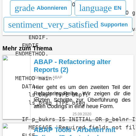
    IF p_bukrs IS NOT INITIAL.

grade
language
Abonnieren
EN
      SELECT SINGLE * FROM t001 INTO g
      IF sy-subrc <> 0.

sentiment_very_satisfied
Supporten
        MESSAGE 'Company Code is not v
      ENDIF.

    ENDIF.

Mehr zum Thema
  ENDMETHOD.

ABAP - Refactoring alter
Reports (2)
  METHOD main.

Kategorie - ABAP
    DATA:

Hier geht es um den zweiten Teil der
Refactoring-Reihe. Wir zeigen dir die
      ls_bkpf TYPE bkpf,

letzten Schritte zur Überführung des
      ls_bseg TYPE bseg.

alten Codings in eine neue Form.
25.09.2020
    IF p_bukrs IS INITIAL OR p_belnr I
      MESSAGE 'Required fields not fil
ABAP Tools - Arbeiten mit
    ELSE.
