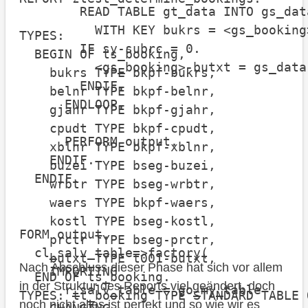
        READ TABLE gt_data INTO gs_data
          WITH KEY bukrs = <gs_booking>
TYPES:

        IF sy-subrc = 0.

  BEGIN OF ts_booking,

          <gs_booking>-butxt = gs_data-
    bukrs TYPE bkpf-bukrs,

        ENDIF.

    belnr TYPE bkpf-belnr,

      ENDLOOP.

    gjahr TYPE bkpf-gjahr,

    cpudt TYPE bkpf-cpudt,

      PERFORM output.

    xblnr TYPE bkpf-xblnr,

    ENDIF.

    buzei TYPE bseg-buzei,

  ENDIF.

    wrbtr TYPE bseg-wrbtr,

    waers TYPE bkpf-waers,

    kostl TYPE bseg-kostl,

FORM output.

    prctr TYPE bseg-prctr,

  cl_salv_table=>factory(

    butxt TYPE t001-butxt,

Nach Abschluss dieser Phase hat sich vor allem
    IMPORTING

  END OF ts_booking.

in der Struktur des Reports viel geändert, doch
      r_salv_table = go_my_table

TYPES: tt_booking TYPE STANDARD TABLE 
noch nicht alles ist perfekt und so wie wir es