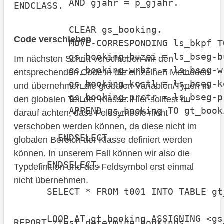
          AND gjahr = p_gjahr.

ENDCLASS.
          CLEAR gs_booking.

Code verschieben
          MOVE-CORRESPONDING ls_bkpf T
          gs_booking-buzei = ls_bseg-bu
Im nächsten Schritt verschieben wir den
          gs_booking-wrbtr = ls_bseg-wr
entsprechenden Code in die einzelnen Methoden
          gs_booking-kostl = ls_bseg-ko
und übernehmen die globalen Variablen/Typen in
          gs_booking-prctr = ls_bseg-pr
den globalen Teil der Klasse. Hier solltest du
          APPEND gs_booking TO gt_booki
darauf achten, dass Feldsymbole nicht
verschoben werden können, da diese nicht im
        ENDSELECT.

globalen Bereich der Klasse definiert werden
können. In unserem Fall können wir also die
      ENDSELECT.

Typdefinition und das Feldsymbol erst einmal
nicht übernehmen.
      SELECT * FROM t001 INTO TABLE gt_
      LOOP AT gt_booking ASSIGNING <gs
REPORT ztest_determine_bookings.
