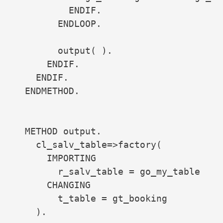
          ENDIF.

        ENDLOOP.

        output( ).

      ENDIF.

    ENDIF.

  ENDMETHOD.

  METHOD output.

    cl_salv_table=>factory(

      IMPORTING

        r_salv_table = go_my_table

      CHANGING

        t_table = gt_booking

    ).
