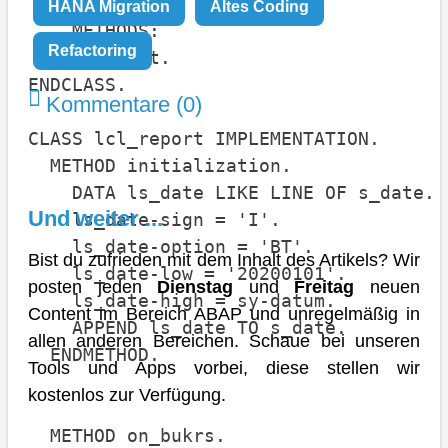
HANA Migration
Altes Coding
    METHODS:

Refactoring
      output.

ENDCLASS.

Kommentare (0)
CLASS lcl_report IMPLEMENTATION.

  METHOD initialization.

    DATA ls_date LIKE LINE OF s_date.

Und weiter ...
    ls_date-sign = 'I'.

    ls_date-option = 'BT'.

Bist du zufrieden mit dem Inhalt des Artikels? Wir
    ls_date-low = '20200101'.

posten jeden
Dienstag
und
Freitag
neuen
    ls_date-high = sy-datum.

Content im Bereich ABAP und unregelmäßig in
    APPEND ls_date TO s_date.

allen anderen Bereichen. Schaue bei unseren
  ENDMETHOD.

Tools und Apps vorbei, diese stellen wir
kostenlos zur Verfügung.
  METHOD on_bukrs.
