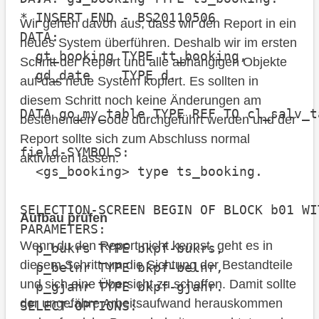
* INSERT END - BS20110506

Wir gehen davon aus, dass wir den Report in ein
DATA:

neues System überführen. Deshalb wir im ersten
  gt_booking TYPE tt_booking,

Schritt der Report und alle abhängigen Objekte
  gd_date    TYPE d.                  
auf das neue System kopiert. Es sollten in
diesem Schritt noch keine Änderungen am
DATA go_my_table TYPE REF TO cl_salv_ta
bestehenden Code durchgeführt werden und der
Report sollte sich zum Abschluss normal
field-SYMBOLS:

aktivieren lassen.
  <gs_booking> type ts_booking.

SELECTION-SCREEN BEGIN OF BLOCK b01 WI
Aufbau prüfen
PARAMETERS:

Wenn du den Report nicht kennst, geht es in
  p_bukrs TYPE bkpf-bukrs,

diesem Schritt um die Sichtung der Bestandteile
  p_belnr TYPE bkpf-belnr,

und sich eine Übersicht zu schaffen. Damit sollte
  p_gjahr TYPE bkpf-gjahr.

der ungefähre Arbeitsaufwand herauskommen
SELECT-OPTIONS:
