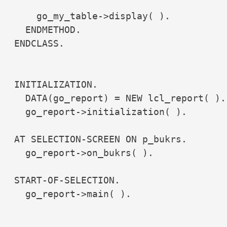
    go_my_table->display( ).

  ENDMETHOD.

ENDCLASS.

INITIALIZATION.

  DATA(go_report) = NEW lcl_report( ).

  go_report->initialization( ).

AT SELECTION-SCREEN ON p_bukrs.

  go_report->on_bukrs( ).

START-OF-SELECTION.

  go_report->main( ).