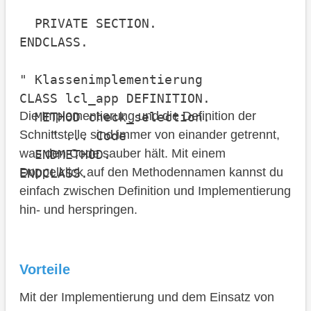
  PRIVATE SECTION.

ENDCLASS.

" Klassenimplementierung

CLASS lcl_app DEFINITION.

Die Implementierung und die Definition der
  METHOD check_selection.

Schnittstelle sind immer von einander getrennt,
    " ... Code

was den Code sauber hält. Mit einem
  ENDMETHOD.

Doppelklick auf den Methodennamen kannst du
einfach zwischen Definition und Implementierung
hin- und herspringen.
Vorteile
Mit der Implementierung und dem Einsatz von