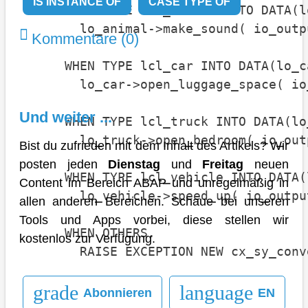
IS INSTANCE OF
CASE TYPE OF
      WHEN TYPE lif_animal INTO DATA(l
        lo_animal->make_sound( io_outpu
Kommentare (0)
      WHEN TYPE lcl_car INTO DATA(lo_ca
        lo_car->open_luggage_space( io
Und weiter ...
      WHEN TYPE lcl_truck INTO DATA(lo_
        lo_truck->open_bedroom( io_outp
Bist du zufrieden mit dem Inhalt des Artikels? Wir
posten jeden
Dienstag
und
Freitag
neuen
      WHEN TYPE lcl_vehicle INTO DATA(
Content im Bereich ABAP und unregelmäßig in
        lo_vehicle->speed_up( io_output
allen anderen Bereichen. Schaue bei unseren
Tools und Apps vorbei, diese stellen wir
      WHEN OTHERS.

kostenlos zur Verfügung.
        RAISE EXCEPTION NEW cx_sy_conv
    ENDCASE.

grade
language
Abonnieren
EN
  ENDMETHOD.
