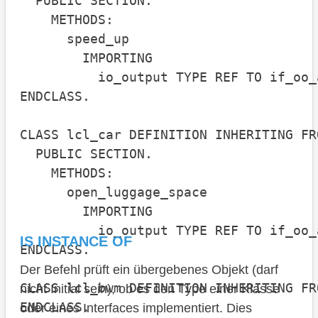
  PUBLIC SECTION.

    METHODS:

      speed_up

        IMPORTING

          io_output TYPE REF TO if_oo_
ENDCLASS.

CLASS lcl_car DEFINITION INHERITING FR
  PUBLIC SECTION.

    METHODS:

      open_luggage_space

        IMPORTING

          io_output TYPE REF TO if_oo_
IS INSTANCE OF
ENDCLASS.

Der Befehl prüft ein übergebenes Objekt (darf
CLASS lcl_bwm DEFINITION INHERITING FR
nicht Initial sein), ob es den Type einer Klasse
ENDCLASS.

oder eines Interfaces implementiert. Dies