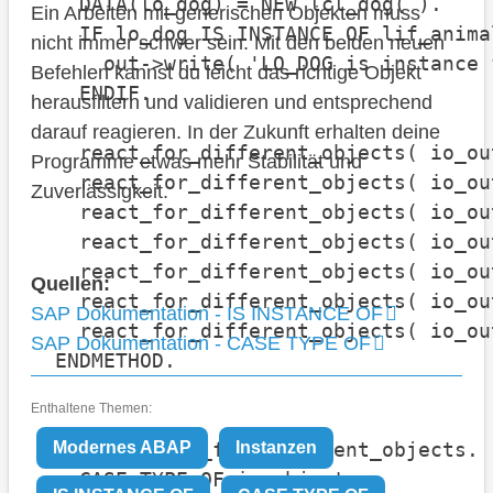
    DATA(lo_dog) = NEW lcl_dog( ).

Ein Arbeiten mit generischen Objekten muss
    IF lo_dog IS INSTANCE OF lif_animal
nicht immer schwer sein. Mit den beiden neuen
      out->write( 'LO_DOG is instance 
Befehlen kannst du leicht das richtige Objekt
    ENDIF.

herausfiltern und validieren und entsprechend
darauf reagieren. In der Zukunft erhalten deine
    react_for_different_objects( io_ou
Programme etwas mehr Stabilität und
    react_for_different_objects( io_ou
Zuverlässigkeit.
    react_for_different_objects( io_ou
    react_for_different_objects( io_ou
    react_for_different_objects( io_ou
Quellen:
    react_for_different_objects( io_ou
SAP Dokumentation - IS INSTANCE OF
    react_for_different_objects( io_ou
SAP Dokumentation - CASE TYPE OF
  ENDMETHOD.

Enthaltene Themen:
  METHOD react_for_different_objects.

Modernes ABAP
Instanzen
    CASE TYPE OF io_object.
