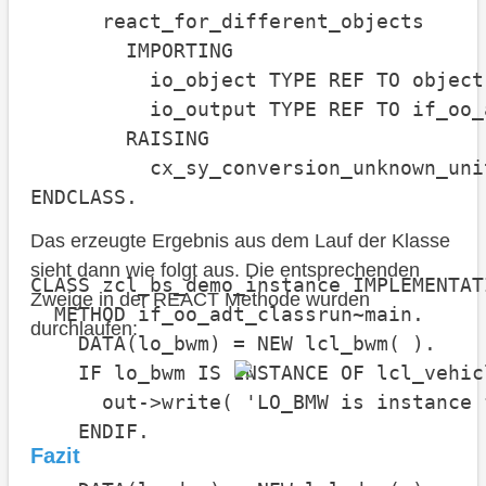
      react_for_different_objects

        IMPORTING

          io_object TYPE REF TO object

          io_output TYPE REF TO if_oo_
        RAISING

          cx_sy_conversion_unknown_unit
ENDCLASS.

Das erzeugte Ergebnis aus dem Lauf der Klasse
sieht dann wie folgt aus. Die entsprechenden
CLASS zcl_bs_demo_instance IMPLEMENTATI
Zweige in der REACT Methode wurden
  METHOD if_oo_adt_classrun~main.

durchlaufen:
    DATA(lo_bwm) = NEW lcl_bwm( ).

    IF lo_bwm IS INSTANCE OF lcl_vehicl
      out->write( 'LO_BMW is instance 
    ENDIF.

Fazit