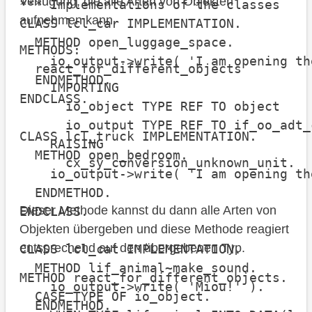
Verfügung, die alle Arten von Objekten
*** Implementations of the classes

aufnehmen kann.
CLASS lcl_car IMPLEMENTATION.

  METHOD open_luggage_space.

METHODS:

    io_output->write( 'I am opening th
  react_for_different_objects

  ENDMETHOD.

    IMPORTING

ENDCLASS.

      io_object TYPE REF TO object

      io_output TYPE REF TO if_oo_adt_
CLASS lcl_truck IMPLEMENTATION.

    RAISING

  METHOD open_bedroom.

      cx_sy_conversion_unknown_unit.
    io_output->write( 'I am opening th
  ENDMETHOD.

Dieser Methode kannst du dann alle Arten von
ENDCLASS.

Objekten übergeben und diese Methode reagiert
entsprechend auf den übergebenen Typ.
CLASS lcl_cat IMPLEMENTATION.

  METHOD lif_animal~make_sound.

METHOD react_for_different_objects.

    io_output->write( 'Miou!' ).

  CASE TYPE OF io_object.

  ENDMETHOD.
