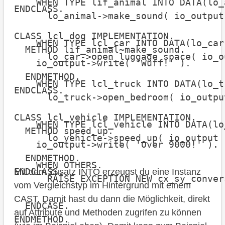
    WHEN TYPE lif_animal INTO DATA(lo_a
ENDCLASS.

      lo_animal->make_sound( io_output 
CLASS lcl_dog IMPLEMENTATION.

    WHEN TYPE lcl_car INTO DATA(lo_car)
  METHOD lif_animal~make_sound.

      lo_car->open_luggage_space( io_ou
    io_output->write( 'Wuff!' ).

  ENDMETHOD.

    WHEN TYPE lcl_truck INTO DATA(lo_tr
ENDCLASS.

      lo_truck->open_bedroom( io_output
CLASS lcl_vehicle IMPLEMENTATION.

    WHEN TYPE lcl_vehicle INTO DATA(lo
  METHOD speed_up.

      lo_vehicle->speed_up( io_output )
    io_output->write( 'Over 9000!' ).

  ENDMETHOD.

    WHEN OTHERS.

ENDCLASS.
Mit dem Zusatz INTO erzeugst du eine Instanz
      RAISE EXCEPTION NEW cx_sy_conver
vom Vergleichstyp im Hintergrund mit einem
CAST. Damit hast du dann die Möglichkeit, direkt
  ENDCASE.

auf Attribute und Methoden zugrifen zu können
ENDMETHOD.