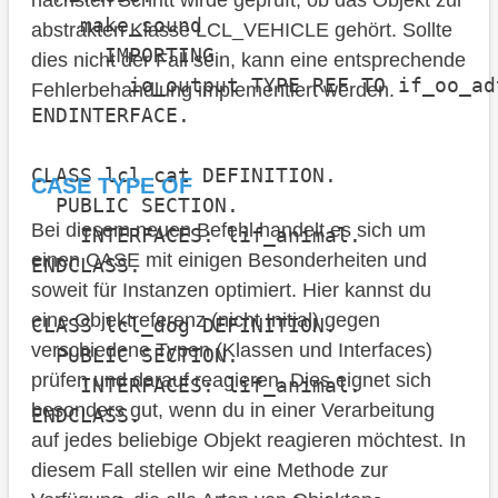
nächsten Schritt wirde geprüft, ob das Objekt zur
    make_sound

abstrakten Klasse LCL_VEHICLE gehört. Sollte
      IMPORTING

dies nicht der Fall sein, kann eine entsprechende
        io_output TYPE REF TO if_oo_ad
Fehlerbehandlung implementiert werden.
ENDINTERFACE.

CLASS lcl_cat DEFINITION.

CASE TYPE OF
  PUBLIC SECTION.

Bei diesem neuen Befehl handelt es sich um
    INTERFACES: lif_animal.

einen CASE mit einigen Besonderheiten und
ENDCLASS.

soweit für Instanzen optimiert. Hier kannst du
eine Objektreferenz (nicht Initial) gegen
CLASS lcl_dog DEFINITION.

verschiedene Typen (Klassen und Interfaces)
  PUBLIC SECTION.

prüfen und darauf reagieren. Dies eignet sich
    INTERFACES: lif_animal.

besonders gut, wenn du in einer Verarbeitung
ENDCLASS.

auf jedes beliebige Objekt reagieren möchtest. In
diesem Fall stellen wir eine Methode zur