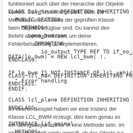
funktioniert auch über der Hierarchie der Objekte
CLASS lcl_truck DEFINITION INHERITING 
korrekt. Damit ist sichergestellt, dass die
  PUBLIC SECTION.

Methoden und Attribute der geprüften Klasse
    METHODS:

beim Objekt verfügbar sind. Du kannst den
      open_bedroom

Befehl aber auch nutzen, um deine
        IMPORTING

Fehlerbehandlung zu implementieren.
          io_output TYPE REF TO if_oo_
DATA(lo_bwm) = NEW lcl_bwm( ).

ENDCLASS.

IF lo_bwm IS NOT INSTANCE OF lcl_vehicl
CLASS lcl_man DEFINITION INHERITING FR
  " Error handling

ENDCLASS.

ENDIF.
CLASS lcl_plane DEFINITION INHERITING 
ENDCLASS.

Im oberen Beispiel haben wir eine Instanz der
Klasse LCL_BWM erzeugt, dies kann genau so
INTERFACE lif_animal.

ein Übergabeparameter in eine Methode sein. Im
  METHODS:
